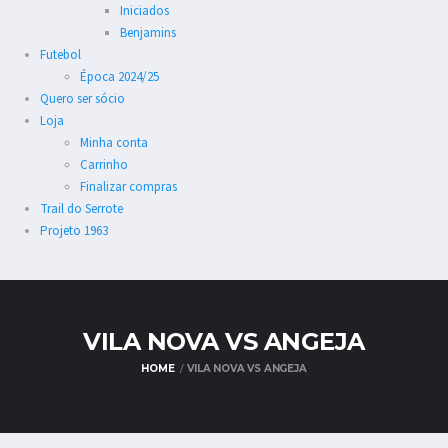
Iniciados
Benjamins
Futebol
Época 2024/25
Quero ser sócio
Loja
Minha conta
Carrinho
Finalizar compras
Trail do Serrote
Projeto 1963
VILA NOVA VS ANGEJA
HOME
VILA NOVA VS ANGEJA