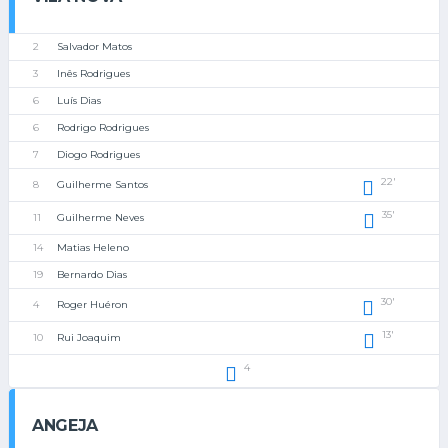
2
Salvador Matos
3
Inês Rodrigues
6
Luís Dias
6
Rodrigo Rodrigues
7
Diogo Rodrigues
22'
8
Guilherme Santos
35'
11
Guilherme Neves
14
Matias Heleno
19
Bernardo Dias
30'
4
Roger Huéron
13'
10
Rui Joaquim
4
ANGEJA