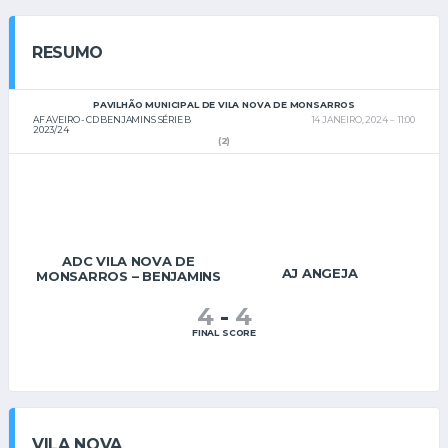
RESUMO
PAVILHÃO MUNICIPAL DE VILA NOVA DE MONSARROS
AF AVEIRO - CD BENJAMINS SÉRIE B
14 JANEIRO, 2024
11:00
2023/24
(2)
ADC VILA NOVA DE
AJ ANGEJA
MONSARROS – BENJAMINS
4
-
4
FINAL SCORE
VILA NOVA