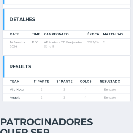
DETALHES
DATE
TIME
CAMPEONATO
ÉPOCA
MATCH DAY
14 Janeiro,
11:00
AF Aveiro - CD Benjamins
2023/24
2
2024
Série B
RESULTS
TEAM
1ª PARTE
2ª PARTE
GOLOS
RESULTADO
Vila Nova
2
2
4
Empate
Angeja
2
2
4
Empate
PATROCINADORES
QUER SER