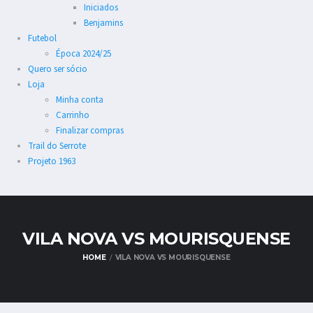
Iniciados
Benjamins
Futebol
Época 2024/25
Quero ser sócio
Loja
Minha conta
Carrinho
Finalizar compras
Trail do Serrote
Projeto 1963
VILA NOVA VS MOURISQUENSE
HOME
VILA NOVA VS MOURISQUENSE