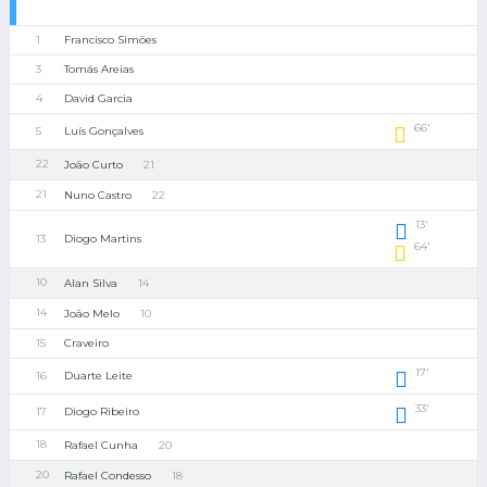
1
Francisco Simões
3
Tomás Areias
4
David Garcia
66'
5
Luís Gonçalves
22
João Curto
21
21
Nuno Castro
22
13'
13
Diogo Martins
64'
10
Alan Silva
14
14
João Melo
10
15
Craveiro
17'
16
Duarte Leite
33'
17
Diogo Ribeiro
18
Rafael Cunha
20
20
Rafael Condesso
18