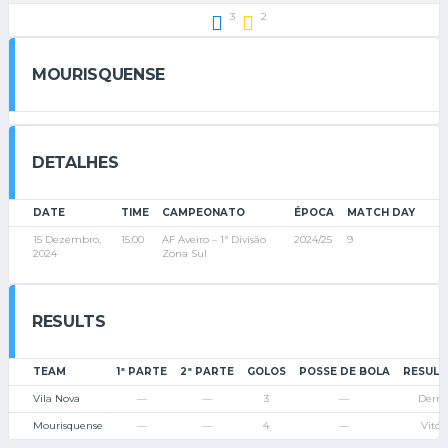
3
2
MOURISQUENSE
DETALHES
DATE
TIME
CAMPEONATO
ÉPOCA
MATCH DAY
15 Dezembro,
15:00
AF Aveiro – 1ª Divisão
2024/25
9
2024
Zona Sul
RESULTS
TEAM
1ª PARTE
2ª PARTE
GOLOS
POSSE DE BOLA
RESUL
Vila Nova
—
—
3
—
Derro
Mourisquense
—
—
4
—
Vitór